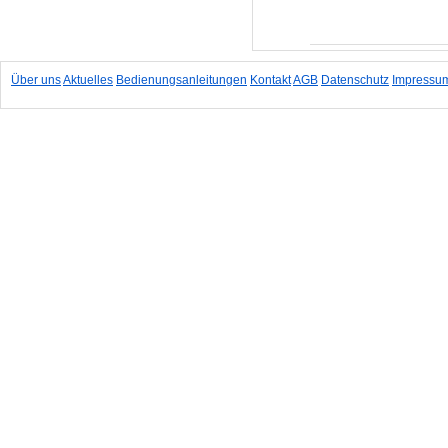
In den Warenkorb
Über uns
Aktuelles
Bedienungsanleitungen
Kontakt
AGB
Datenschutz
Impressu