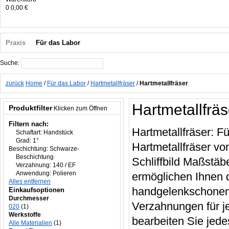
0
0,00 €
Praxis
Für das Labor
Suche:
Suche
zurück
Home
/
Für das Labor
/
Hartmetallfräser
/
Hartmetallfräser
Hartmetallfräs
Produktfilter
Klicken zum Öffnen
Filtern nach:
Hartmetallfräser: F
Schaftart:
Handstück
Grad:
1°
Hartmetallfräser vo
Beschichtung:
Schwarze-
Beschichtung
Schliffbild Maßstäb
Verzahnung:
140 / EF
Anwendung:
Polieren
ermöglichen Ihnen 
Alles entfernen
handgelenkschonende
Einkaufsoptionen
Durchmesser
Verzahnungen für j
020
(1)
Werkstoffe
bearbeiten Sie jede
Alle Materialien
(1)