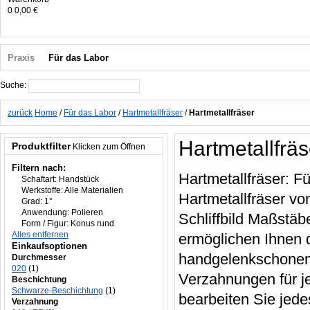
0
0,00 €
Praxis
Für das Labor
Suche:
Suche
zurück
Home
/
Für das Labor
/
Hartmetallfräser
/
Hartmetallfräser
Hartmetallfräs
Produktfilter
Klicken zum Öffnen
Filtern nach:
Hartmetallfräser: F
Schaftart:
Handstück
Werkstoffe:
Alle Materialien
Hartmetallfräser vo
Grad:
1°
Anwendung:
Polieren
Schliffbild Maßstäb
Form / Figur:
Konus rund
Alles entfernen
ermöglichen Ihnen 
Einkaufsoptionen
handgelenkschonende
Durchmesser
020
(1)
Verzahnungen für j
Beschichtung
Schwarze-Beschichtung
(1)
bearbeiten Sie jede
Verzahnung