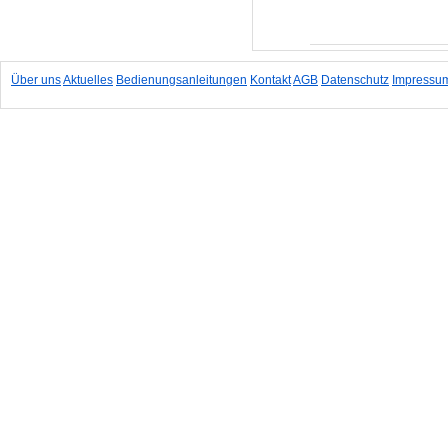
In den Warenkorb
Über uns
Aktuelles
Bedienungsanleitungen
Kontakt
AGB
Datenschutz
Impressu