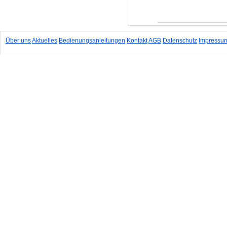
In den Warenkorb
Über uns
Aktuelles
Bedienungsanleitungen
Kontakt
AGB
Datenschutz
Impressu