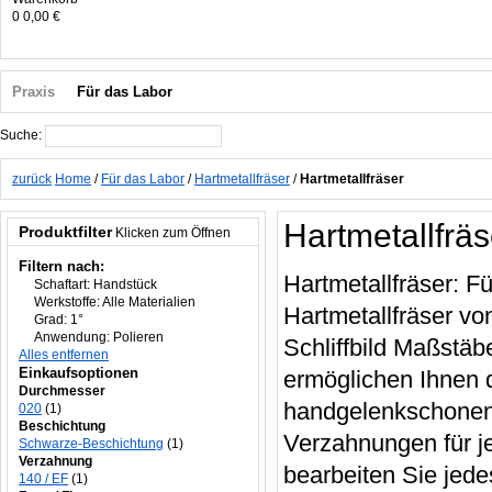
0
0,00 €
Praxis
Für das Labor
Suche:
Suche
zurück
Home
/
Für das Labor
/
Hartmetallfräser
/
Hartmetallfräser
Hartmetallfräs
Produktfilter
Klicken zum Öffnen
Filtern nach:
Hartmetallfräser: F
Schaftart:
Handstück
Werkstoffe:
Alle Materialien
Hartmetallfräser vo
Grad:
1°
Anwendung:
Polieren
Schliffbild Maßstäb
Alles entfernen
Einkaufsoptionen
ermöglichen Ihnen 
Durchmesser
handgelenkschonende
020
(1)
Beschichtung
Verzahnungen für j
Schwarze-Beschichtung
(1)
Verzahnung
bearbeiten Sie jede
140 / EF
(1)