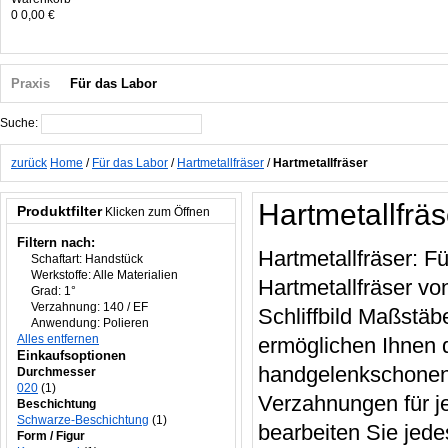
0
0,00 €
Praxis
Für das Labor
Suche:
Suche
zurück
Home
/
Für das Labor
/
Hartmetallfräser
/
Hartmetallfräser
Hartmetallfräs
Produktfilter
Klicken zum Öffnen
Filtern nach:
Hartmetallfräser: F
Schaftart:
Handstück
Werkstoffe:
Alle Materialien
Hartmetallfräser vo
Grad:
1°
Verzahnung:
140 / EF
Schliffbild Maßstäb
Anwendung:
Polieren
Alles entfernen
ermöglichen Ihnen 
Einkaufsoptionen
handgelenkschonende
Durchmesser
020
(1)
Verzahnungen für j
Beschichtung
Schwarze-Beschichtung
(1)
bearbeiten Sie jede
Form / Figur