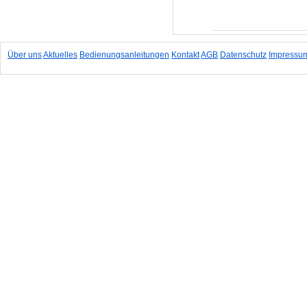
In den Warenkorb
Über uns
Aktuelles
Bedienungsanleitungen
Kontakt
AGB
Datenschutz
Impressu