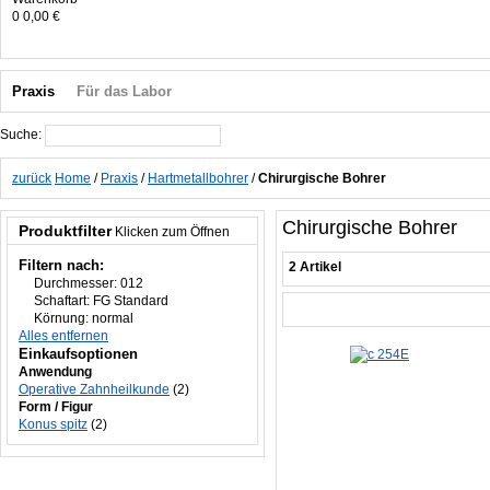
0
0,00 €
Praxis
Für das Labor
Suche:
Suche
zurück
Home
/
Praxis
/
Hartmetallbohrer
/
Chirurgische Bohrer
Chirurgische Bohrer
Produktfilter
Klicken zum Öffnen
Filtern nach:
2 Artikel
Durchmesser:
012
Schaftart:
FG Standard
Körnung:
normal
Alles entfernen
Einkaufsoptionen
Anwendung
Operative Zahnheilkunde
(2)
Form / Figur
Konus spitz
(2)