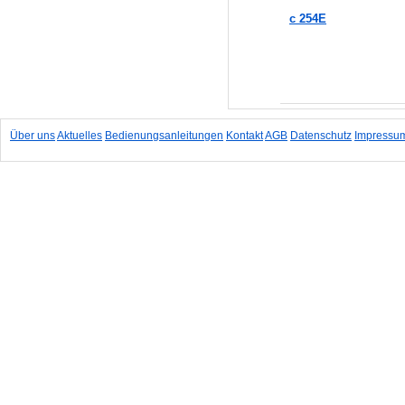
c 254E
In den Warenkorb
Über uns
Aktuelles
Bedienungsanleitungen
Kontakt
AGB
Datenschutz
Impressu