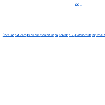
CC 1
In den Warenkorb
Über uns
Aktuelles
Bedienungsanleitungen
Kontakt
AGB
Datenschutz
Impressu