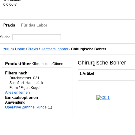
0
0,00 €
Praxis
Für das Labor
Suche:
Suche
zurück
Home
/
Praxis
/
Hartmetallbohrer
/
Chirurgische Bohrer
Chirurgische Bohrer
Produktfilter
Klicken zum Öffnen
Filtern nach:
1 Artikel
Durchmesser:
031
Schaftart:
Handstück
Form / Figur:
Kugel
Alles entfernen
Einkaufsoptionen
Anwendung
Operative Zahnheilkunde
(1)