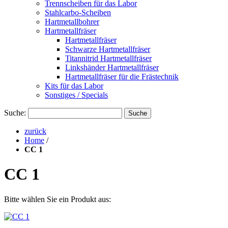
Trennscheiben für das Labor
Stahlcarbo-Scheiben
Hartmetallbohrer
Hartmetallfräser
Hartmetallfräser
Schwarze Hartmetallfräser
Titannitrid Hartmetallfräser
Linkshänder Hartmetallfräser
Hartmetallfräser für die Frästechnik
Kits für das Labor
Sonstiges / Specials
Suche:
Suche
zurück
Home
/
CC 1
CC 1
Bitte wählen Sie ein Produkt aus: