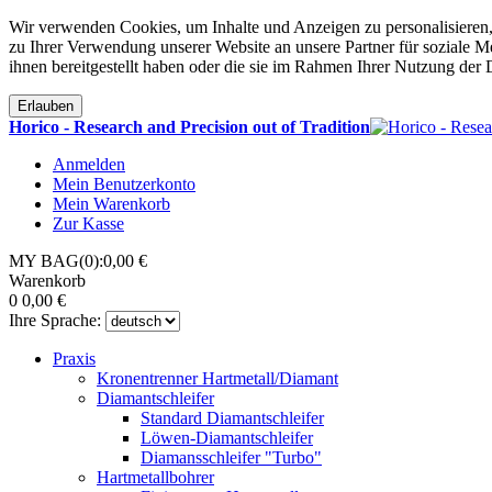
Wir verwenden Cookies, um Inhalte und Anzeigen zu personalisieren,
zu Ihrer Verwendung unserer Website an unsere Partner für soziale 
ihnen bereitgestellt haben oder die sie im Rahmen Ihrer Nutzung der
Erlauben
Horico - Research and Precision out of Tradition
Anmelden
Mein Benutzerkonto
Mein Warenkorb
Zur Kasse
MY BAG(0):0,00 €
Warenkorb
0
0,00 €
Ihre Sprache:
Praxis
Kronentrenner Hartmetall/Diamant
Diamantschleifer
Standard Diamantschleifer
Löwen-Diamantschleifer
Diamansschleifer "Turbo"
Hartmetallbohrer