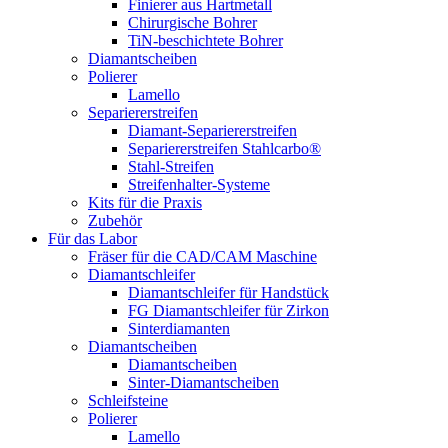
Finierer aus Hartmetall
Chirurgische Bohrer
TiN-beschichtete Bohrer
Diamantscheiben
Polierer
Lamello
Separiererstreifen
Diamant-Separiererstreifen
Separiererstreifen Stahlcarbo®
Stahl-Streifen
Streifenhalter-Systeme
Kits für die Praxis
Zubehör
Für das Labor
Fräser für die CAD/CAM Maschine
Diamantschleifer
Diamantschleifer für Handstück
FG Diamantschleifer für Zirkon
Sinterdiamanten
Diamantscheiben
Diamantscheiben
Sinter-Diamantscheiben
Schleifsteine
Polierer
Lamello