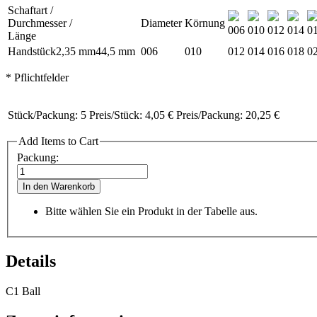
Schaftart /
Durchmesser /
Diameter
Körnung
006
010
012
014
0
Länge
Handstück
2,35 mm
44,5 mm
006
010
012
014
016
018
0
* Pflichtfelder
Stück/Packung:
5
Preis/Stück:
4,05 €
Preis/Packung:
20,25 €
Add Items to Cart
Packung:
In den Warenkorb
Bitte wählen Sie ein Produkt in der Tabelle aus.
Details
C1 Ball