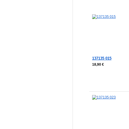
137135 015
18,90 €
In den Warenkorb
In den Warenkorb