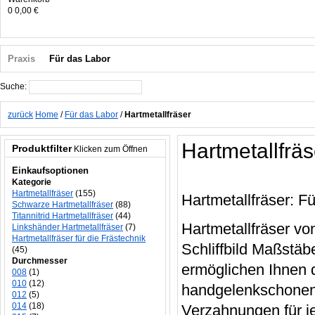
0
0,00 €
Praxis
Für das Labor
Suche:
Suche
zurück
Home
/
Für das Labor
/
Hartmetallfräser
Hartmetallfräs
Produktfilter
Klicken zum Öffnen
Einkaufsoptionen
Kategorie
Hartmetallfräser
(155)
Hartmetallfräser: F
Schwarze Hartmetallfräser
(88)
Titannitrid Hartmetallfräser
(44)
Hartmetallfräser vo
Linkshänder Hartmetallfräser
(7)
Hartmetallfräser für die Frästechnik
Schliffbild Maßstäb
(45)
Durchmesser
ermöglichen Ihnen 
008
(1)
010
(12)
handgelenkschonende
012
(5)
014
(18)
Verzahnungen für j