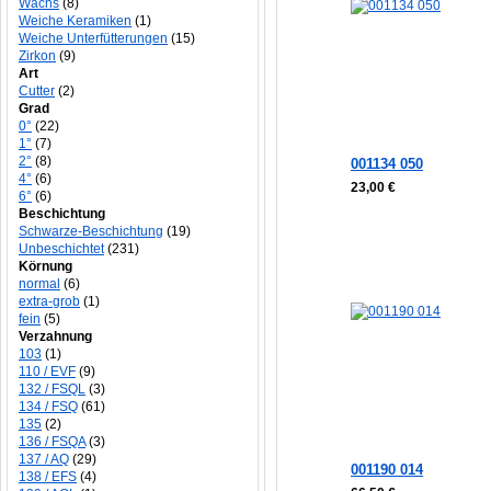
Wachs
(8)
Weiche Keramiken
(1)
Weiche Unterfütterungen
(15)
Zirkon
(9)
Art
Cutter
(2)
Grad
0°
(22)
1°
(7)
2°
(8)
001134 050
4°
(6)
23,00 €
6°
(6)
Beschichtung
Schwarze-Beschichtung
(19)
Unbeschichtet
(231)
Körnung
normal
(6)
extra-grob
(1)
fein
(5)
Verzahnung
103
(1)
110 / EVF
(9)
132 / FSQL
(3)
134 / FSQ
(61)
135
(2)
136 / FSQA
(3)
137 / AQ
(29)
001190 014
138 / EFS
(4)