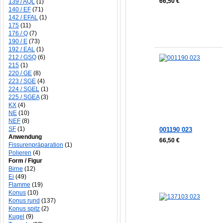
66,50 €
139 / AQL
(1)
140 / EF
(71)
142 / EFAL
(1)
175
(11)
176 / Q
(7)
In den Warenkorb
In den Warenkorb
190 / E
(73)
192 / EAL
(1)
212 / GSQ
(6)
215
(1)
220 / GE
(8)
223 / SGE
(4)
224 / SGEL
(1)
225 / SGEA
(3)
KX
(4)
NE
(10)
NEF
(8)
SF
(1)
001190 023
Anwendung
66,50 €
Fissurenpräparation
(1)
Polieren
(4)
Form / Figur
Birne
(12)
Ei
(49)
Flamme
(19)
Konus
(10)
Konus rund
(137)
Konus spitz
(2)
Kugel
(9)