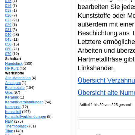
015
(7)
bearbeiten Sie jede
016
(7)
018
(1)
Kunststoffe oder Me
020
(7)
023
(91)
außerdem mit einer
029
(1)
031
(8)
Beschichtung aus Ti
040
(58)
045
(11)
Letztere ermögliche
050
(15)
Arbeiten und überze
060
(71)
070
(12)
Hartmetallfräse gib
Schaftart
Handstück
(280)
Linkshänder.
HP Kurz
(45)
Werkstoffe
Alle Materialien
(4)
Übersicht Verzahnu
Amalgam
(1)
Edelmetalle
(104)
Übersicht alte Nu
Gips
(97)
Keramik
(1)
Keramikverblendungen
(54)
Artikel 1 bis 30 von 325 gesamt
Komposit
(12)
Kunststoff
(197)
Kunststoffverblendungen
(5)
NEM
(275)
Thermoplastik
(61)
Titan
(140)