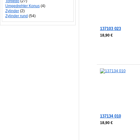
Torpedo
(27)
Umgedrehter Konus
(4)
Zylinder
(2)
Zylinder rund
(54)
137103 023
18,90 €
In den Warenkorb
In den Warenkorb
137134 010
18,90 €