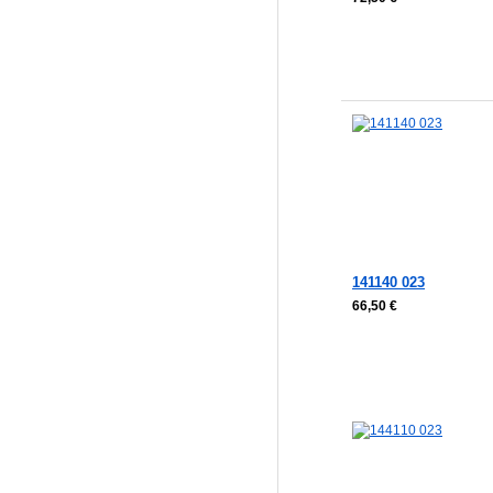
In den Warenkorb
In den Warenkorb
141140 023
66,50 €