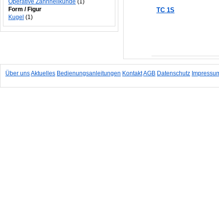
Operative Zahnheilkunde
(1)
Form / Figur
TC 1S
Kugel
(1)
In den Warenkorb
Über uns
Aktuelles
Bedienungsanleitungen
Kontakt
AGB
Datenschutz
Impressu