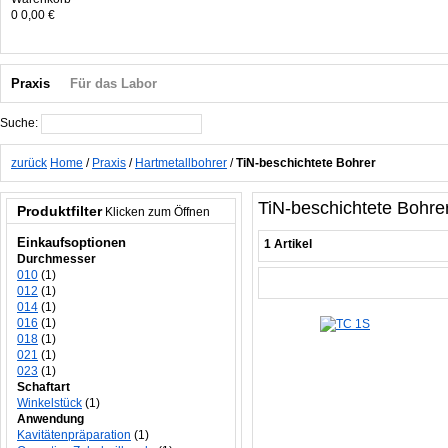
0
0,00 €
Praxis
Für das Labor
Suche:
Suche
zurück
Home
/
Praxis
/
Hartmetallbohrer
/
TiN-beschichtete Bohrer
TiN-beschichtete Bohre
Produktfilter
Klicken zum Öffnen
Einkaufsoptionen
1 Artikel
Durchmesser
010
(1)
012
(1)
014
(1)
016
(1)
018
(1)
021
(1)
023
(1)
Schaftart
Winkelstück
(1)
Anwendung
Kavitätenpräparation
(1)