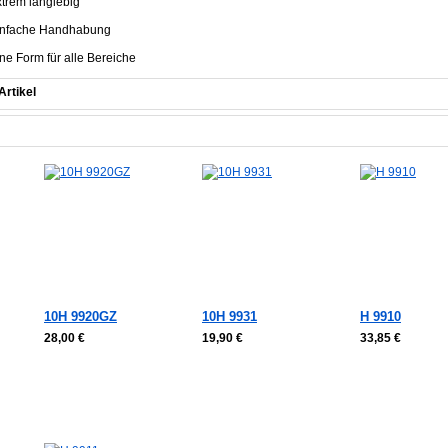
xtrem langlebig
einfache Handhabung
ine Form für alle Bereiche
Artikel
10H 9920GZ
10H 9931
H 9910
28,00 €
19,90 €
33,85 €