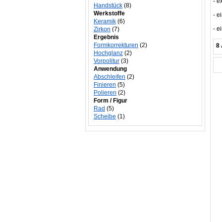
- e
Handstück
(8)
Werkstoffe
- 
Keramik
(6)
- e
Zirkon
(7)
Ergebnis
Formkorrekturen
(2)
8 
Hochglanz
(2)
Vorpolitur
(3)
Anwendung
Abschleifen
(2)
Finieren
(5)
Polieren
(2)
Form / Figur
Rad
(5)
Scheibe
(1)