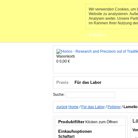
Wir verwenden Cookies, um In
Website zu analysieren. Auß
Analysen weiter. Unsere Part
im Rahmen Ihrer Nutzung de
Erlauben
Warenkorb
0
0,00 €
Praxis
Für das Labor
Suche:
Suche
zurück
Home
/
Für das Labor
/
Polierer
/
Lamello
La
Produktfilter
Klicken zum Öffnen
Vor
Einkaufsoptionen
Schaftart