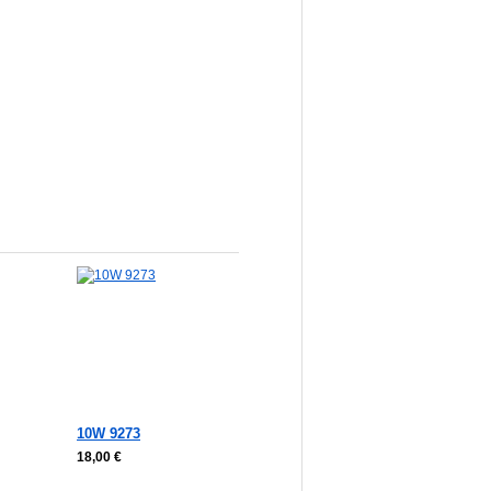
korb
In den Warenkorb
10W 9273
18,00 €