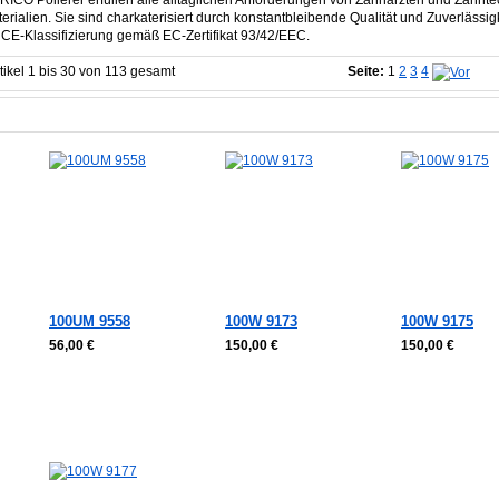
ICO Polierer erfüllen alle alltäglichen Anforderungen von Zahnärzten und Zahntec
erialien. Sie sind charkaterisiert durch konstantbleibende Qualität und Zuverlässi
 CE-Klassifizierung gemäß EC-Zertifikat 93/42/EEC.
tikel 1 bis 30 von 113 gesamt
Seite:
1
2
3
4
100UM 9558
100W 9173
100W 9175
56,00 €
150,00 €
150,00 €