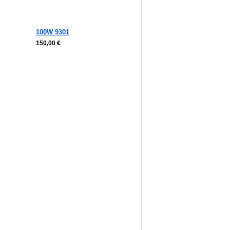
100W 9301
150,00 €
korb
In den Warenkorb