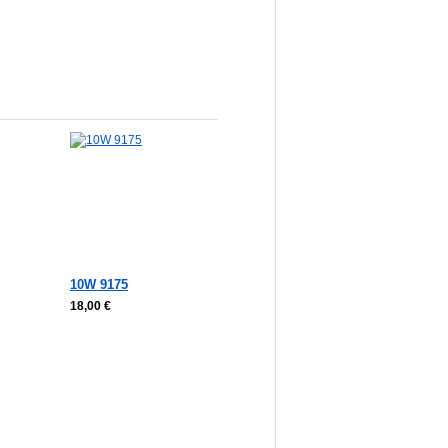
korb
In den Warenkorb
10W 9175
18,00 €