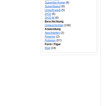
Superdia-Komp
(6)
Superdiapol
(6)
Unisoft weiß
(5)
ZrO2
(6)
ZrO2-M
(6)
Beschichtung
Unbeschichtet
(108)
Anwendung
Abschleifen
(2)
Finieren
(2)
Polieren
(57)
Form / Figur
Rad
(18)