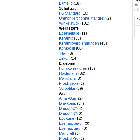
HOR
Lamello
(18)
Mat
Schaftart
mit
FG Standard
(10)
Unmontiert / ohne Mandrell
(2)
Ar
Winkelstück
(101)
Werkstoffe
Edelmetalle
(11)
Keramik
(35)
Keramikverblendungen
(45)
Komposit
(60)
Titan
(8)
Zirkon
(14)
Ergebnis
Formkorrekturen
(15)
Hochglanz
(32)
Mattglanz
(3)
Prophylaxe
(1)
Vorpolitur
(59)
Art
Amal-Gum
(2)
Dia-Komp
(34)
Diapol "G"
(4)
Diapol "N"
(6)
Eco-Line
(12)
Everlast braun
(3)
Everlast grün
(3)
Mandrell
(1)
Prophy-Pro
(1)