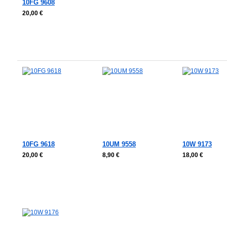
10FG 9608
20,00 €
In den Warenkorb
In den Warenkorb
In den Warenkorb
In den Waren
10FG 9618
10UM 9558
10W 9173
20,00 €
8,90 €
18,00 €