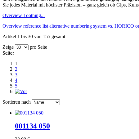
Sie jedes Material mit höchster Präzision – ganz gleich ob Gips, Kuns
Overview Toothing...
Overview reference list alternative numbering system vs. HORICO ord
Artikel 1 bis 30 von 155 gesamt
Zeige
pro Seite
Seite:
1
2
3
4
5
Sortieren nach
001134 050