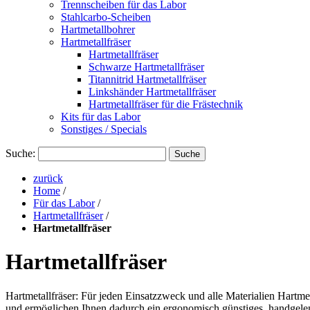
Trennscheiben für das Labor
Stahlcarbo-Scheiben
Hartmetallbohrer
Hartmetallfräser
Hartmetallfräser
Schwarze Hartmetallfräser
Titannitrid Hartmetallfräser
Linkshänder Hartmetallfräser
Hartmetallfräser für die Frästechnik
Kits für das Labor
Sonstiges / Specials
Suche:
Suche
zurück
Home
/
Für das Labor
/
Hartmetallfräser
/
Hartmetallfräser
Hartmetallfräser
Hartmetallfräser: Für jeden Einsatzzweck und alle Materialien Hartm
und ermöglichen Ihnen dadurch ein ergonomisch günstiges, handgelen