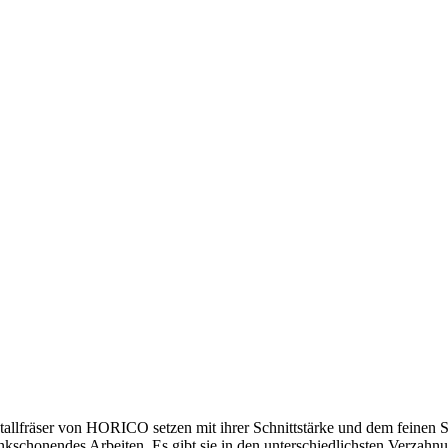
etallfräser von HORICO setzen mit ihrer Schnittstärke und dem feinen S
kschonendes Arbeiten. Es gibt sie in den unterschiedlichsten Verzah