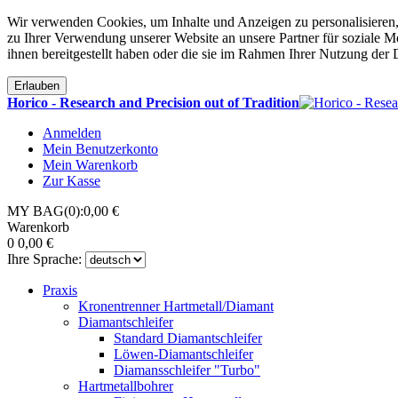
Wir verwenden Cookies, um Inhalte und Anzeigen zu personalisieren,
zu Ihrer Verwendung unserer Website an unsere Partner für soziale 
ihnen bereitgestellt haben oder die sie im Rahmen Ihrer Nutzung der
Erlauben
Horico - Research and Precision out of Tradition
Anmelden
Mein Benutzerkonto
Mein Warenkorb
Zur Kasse
MY BAG(0):0,00 €
Warenkorb
0
0,00 €
Ihre Sprache:
Praxis
Kronentrenner Hartmetall/Diamant
Diamantschleifer
Standard Diamantschleifer
Löwen-Diamantschleifer
Diamansschleifer "Turbo"
Hartmetallbohrer