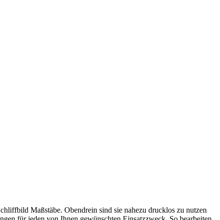
chliffbild Maßstäbe. Obendrein sind sie nahezu drucklos zu nutzen
nungen für jeden von Ihnen gewünschten Einsatzzweck. So bearbeiten