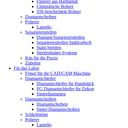
Finierer aus Hartmetall
Chirurgische Bohrer
TiN-beschichtete Bohrer
Diamantscheiben
Polierer
Lamello
Separiererstreifen
Diamant-Separiererstreifen
Separiererstreifen Stahlcarbo®
Stahl-Streifen
Streifenhalter-Systeme
Kits für die Praxis
Zubehör
Für das Labor
Fräser für die CAD/CAM Maschine
Diamantschleifer
Diamantschleifer für Handstück
FG Diamantschleifer für Zirkon
Sinterdiamanten
Diamantscheiben
Diamantscheiben
Sinter-Diamantscheiben
Schleifsteine
Polierer
Lamello