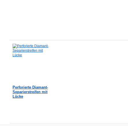
In den Warenkorb
In den Warenkorb
In den Waren
Perforierte Diamant-
Separierstreifen mit
Lücke
In den Warenkorb