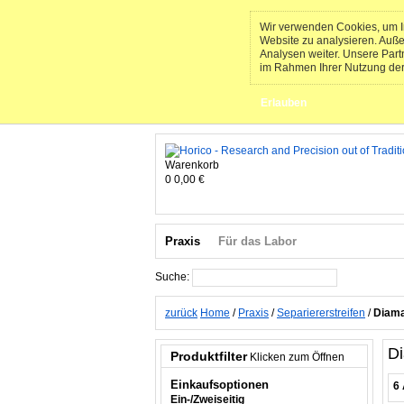
Wir verwenden Cookies, um In
Website zu analysieren. Auß
Analysen weiter. Unsere Part
im Rahmen Ihrer Nutzung de
Erlauben
Warenkorb
0
0,00 €
Praxis
Für das Labor
Suche:
Suche
zurück
Home
/
Praxis
/
Separiererstreifen
/
Diama
Di
Produktfilter
Klicken zum Öffnen
Einkaufsoptionen
6 
Ein-/Zweiseitig