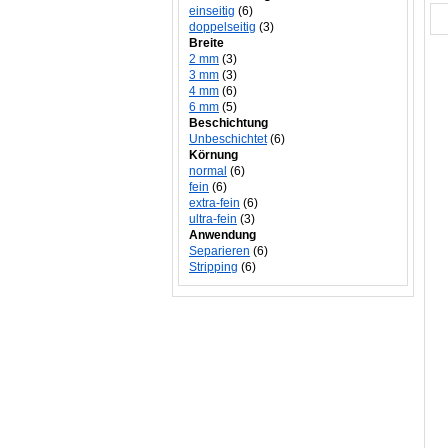
einseitig
(6)
doppelseitig
(3)
Breite
2 mm
(3)
3 mm
(3)
4 mm
(6)
6 mm
(5)
Beschichtung
Unbeschichtet
(6)
Körnung
normal
(6)
fein
(6)
extra-fein
(6)
ultra-fein
(3)
Anwendung
Separieren
(6)
Stripping
(6)