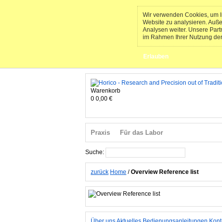
Wir verwenden Cookies, um In
Website zu analysieren. Auß
Analysen weiter. Unsere Part
im Rahmen Ihrer Nutzung de
Erlauben
Warenkorb
0
0,00 €
Praxis
Für das Labor
Suche:
Suche
zurück
Home
/
Overview Reference list
Über uns
Aktuelles
Bedienungsanleitungen
Kont