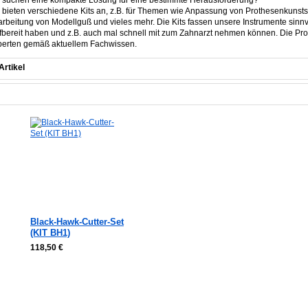
 suchen eine kompakte Lösung für eine bestimmte Herausforderung?
 bieten verschiedene Kits an, z.B. für Themen wie Anpassung von Prothesenkunsts
rbeitung von Modellguß und vieles mehr. Die Kits fassen unsere Instrumente sinnv
ffbereit haben und z.B. auch mal schnell mit zum Zahnarzt nehmen können. Die Pro
perten gemäß aktuellem Fachwissen.
Artikel
Black-Hawk-Cutter-Set
(KIT BH1)
118,50 €
In den Warenkorb