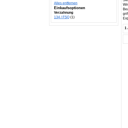
Sie
Alles entfernen
Wir
Einkaufsoptionen
Bea
Verzahnung
gri
134 / FSQ
(1)
Ex
1 