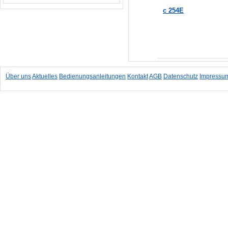
c 254E
In den Warenkorb
Über uns
Aktuelles
Bedienungsanleitungen
Kontakt
AGB
Datenschutz
Impressu