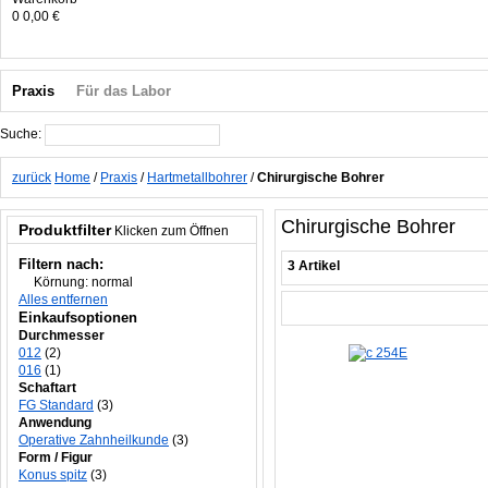
0
0,00 €
Praxis
Für das Labor
Suche:
Suche
zurück
Home
/
Praxis
/
Hartmetallbohrer
/
Chirurgische Bohrer
Chirurgische Bohrer
Produktfilter
Klicken zum Öffnen
Filtern nach:
3 Artikel
Körnung:
normal
Alles entfernen
Einkaufsoptionen
Durchmesser
012
(2)
016
(1)
Schaftart
FG Standard
(3)
Anwendung
Operative Zahnheilkunde
(3)
Form / Figur
Konus spitz
(3)